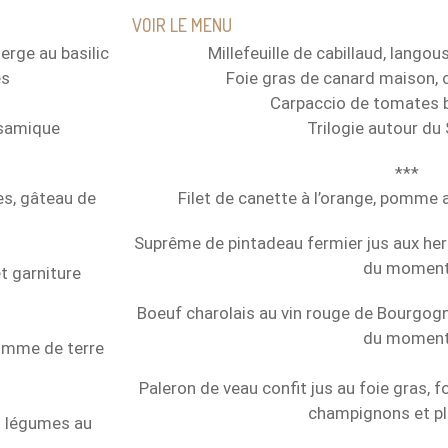
VOIR LE MENU
erge au basilic
Millefeuille de cabillaud, lang
es
Foie gras de canard maison, 
Carpaccio de tomates b
lsamique
Trilogie autour d
***
es, gâteau de
Filet de canette à l’orange, pomme 
Suprême de pintadeau fermier jus aux her
du momen
t garniture
Boeuf charolais au vin rouge de Bourgo
du momen
pomme de terre
Paleron de veau confit jus au foie gras, 
champignons et p
ts légumes au