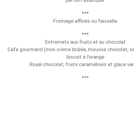
parfum asiatique
***
Fromage affinés ou faisselle
***
Entremets aux fruits et au chocolat
Café gourmand (mini crème brûlée, mousse chocolat, sal
biscuit à l’orange
Royal chocolat, fruits caramélisés et glace van
***