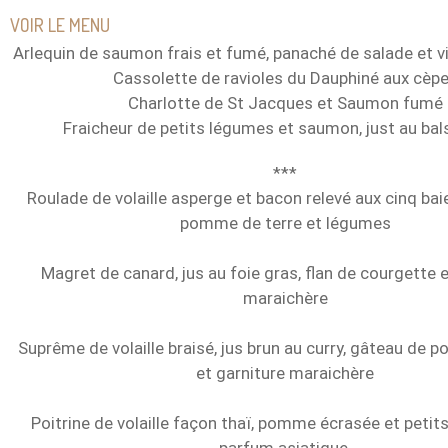
VOIR LE MENU
Arlequin de saumon frais et fumé, panaché de salade et vi
Cassolette de ravioles du Dauphiné aux cèp
Charlotte de St Jacques et Saumon fumé
Fraicheur de petits légumes et saumon, just au ba
***
Roulade de volaille asperge et bacon relevé aux cinq bai
pomme de terre et légumes
Magret de canard, jus au foie gras, flan de courgette e
maraichère
Suprême de volaille braisé, jus brun au curry, gâteau de 
et garniture maraichère
Poitrine de volaille façon thaï, pomme écrasée et peti