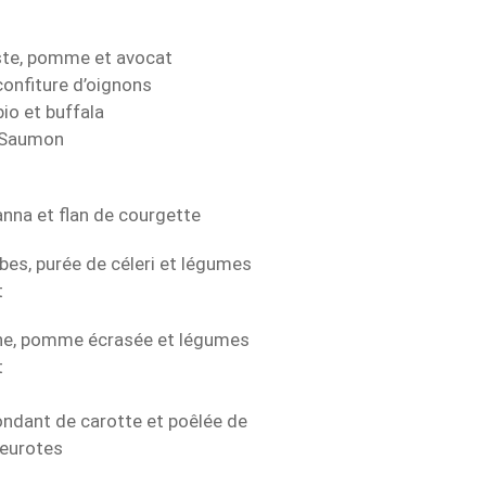
ouste, pomme et avocat
confiture d’oignons
io et buffala
u Saumon
anna et flan de courgette
bes, purée de céleri et légumes
t
gne, pomme écrasée et légumes
t
fondant de carotte et poêlée de
leurotes