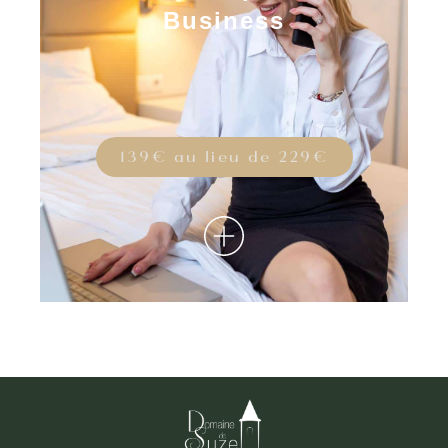
Business
139€ au lieu de 229€