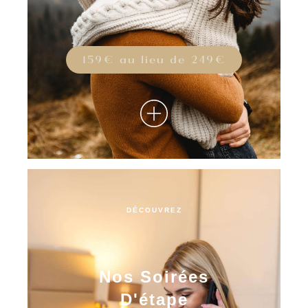
159€ au lieu de 249€
DÉCOUVREZ
Nos Soirées
D'étape