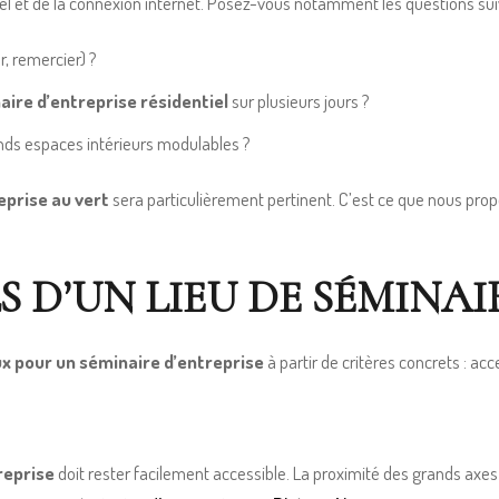
riel et de la connexion internet. Posez-vous notamment les questions sui
r, remercier) ?
aire d’entreprise résidentiel
sur plusieurs jours ?
nds espaces intérieurs modulables ?
eprise au vert
sera particulièrement pertinent. C’est ce que nous pro
S D’UN LIEU DE SÉMINAI
ux pour un séminaire d’entreprise
à partir de critères concrets : acc
reprise
doit rester facilement accessible. La proximité des grands axes 