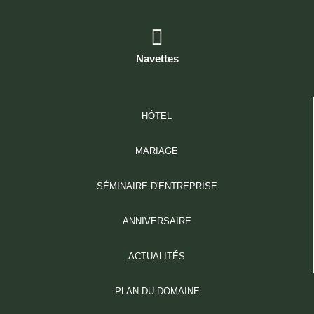
Navettes
HÔTEL
MARIAGE
SÉMINAIRE D'ENTREPRISE
ANNIVERSAIRE
ACTUALITÉS
PLAN DU DOMAINE