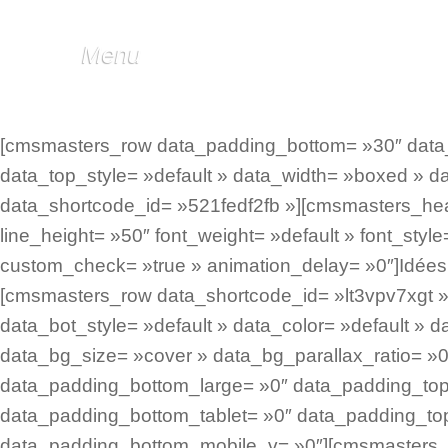
Menu
[cmsmasters_row data_padding_bottom= »30″ data_p
data_top_style= »default » data_width= »boxed » 
data_shortcode_id= »521fedf2fb »][cmsmasters_hea
line_height= »50″ font_weight= »default » font_sty
custom_check= »true » animation_delay= »0″]Idée
[cmsmasters_row data_shortcode_id= »lt3vpv7xgt » 
data_bot_style= »default » data_color= »default » 
data_bg_size= »cover » data_bg_parallax_ratio= »
data_padding_bottom_large= »0″ data_padding_top
data_padding_bottom_tablet= »0″ data_padding_t
data_padding_bottom_mobile_v= »0″][cmsmasters_co