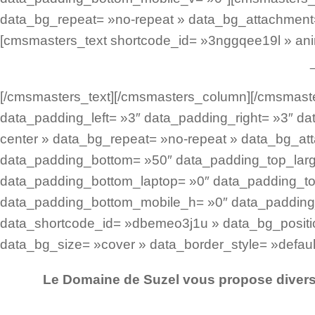
data_bg_repeat= »no-repeat » data_bg_attachment= 
[cmsmasters_text shortcode_id= »3nggqee19l » ani
[/cmsmasters_text][/cmsmasters_column][/cmsmast
data_padding_left= »3″ data_padding_right= »3″ dat
center » data_bg_repeat= »no-repeat » data_bg_att
data_padding_bottom= »50″ data_padding_top_larg
data_padding_bottom_laptop= »0″ data_padding_to
data_padding_bottom_mobile_h= »0″ data_padding
data_shortcode_id= »dbemeo3j1u » data_bg_positio
data_bg_size= »cover » data_border_style= »defaul
Le Domaine de Suzel vous propose diverses
Organisez