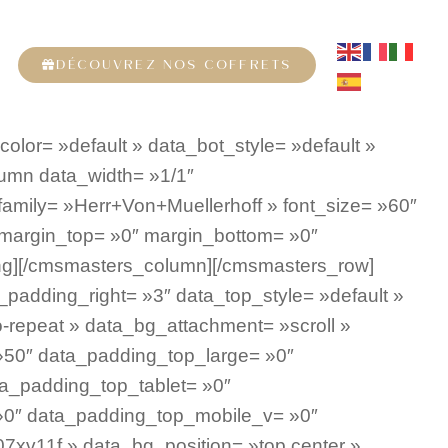
DÉCOUVREZ NOS COFFRETS
lor= »default » data_bot_style= »default »
umn data_width= »1/1″
amily= »Herr+Von+Muellerhoff » font_size= »60″
″ margin_top= »0″ margin_bottom= »0″
ng][/cmsmasters_column][/cmsmasters_row]
padding_right= »3″ data_top_style= »default »
o-repeat » data_bg_attachment= »scroll »
»50″ data_padding_top_large= »0″
a_padding_top_tablet= »0″
»0″ data_padding_top_mobile_v= »0″
xv11f » data_bg_position= »top center »