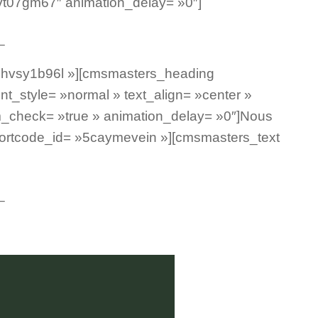
vt07gm67″ animation_delay= »0″]
_
»jhvsy1b96l »][cmsmasters_heading
nt_style= »normal » text_align= »center »
om_check= »true » animation_delay= »0″]Nous
ortcode_id= »5caymevein »][cmsmasters_text
_