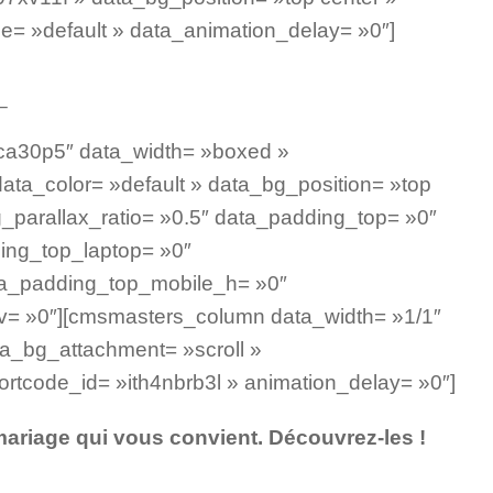
e= »default » data_animation_delay= »0″]
_
ca30p5″ data_width= »boxed »
data_color= »default » data_bg_position= »top
_parallax_ratio= »0.5″ data_padding_top= »0″
ing_top_laptop= »0″
ta_padding_top_mobile_h= »0″
= »0″][cmsmasters_column data_width= »1/1″
a_bg_attachment= »scroll »
rtcode_id= »ith4nbrb3l » animation_delay= »0″]
mariage qui vous convient. Découvrez-les !
, en Isère