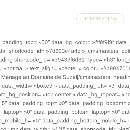
RÉSERVATION
adding_top= »50″ data_bg_color= »#f9f9f9″ data_co
data_shortcode_id= »7d823c4a4c »][cmsmasters_col
ding shortcode_id= »39433f6d81″ type= »h3″ font_f
le= »normal » text_align= »center » color= »#b99470
s Mariage au Domaine de Suzel[/cmsmasters_headi
data_width= »boxed » data_padding_left= »3″ data_
data_bg_position= »top center » data_bg_repeat= »n
0.5″ data_padding_top= »0″ data_padding_bottom= 
_laptop= »0″ data_padding_bottom_laptop= »0″ dat
op_mobile_h= »0″ data_padding_bottom_mobile_h= 
lumn data_width= »1/1″ data_shortcode_id= »ktz07