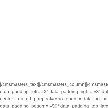
Mar
Un
[/cmsmasters_text][/cmsmasters_column][/cmsmast
data_padding_left= »3″ data_padding_right= »3″ dat
center » data_bg_repeat= »no-repeat » data_bg_att
data_padding_bottom= »50″ data_padding_top_larg