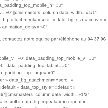
ta_padding_top_mobile_h= »0″
= »0″][cmsmasters_column data_width= »1/1″
_bg_attachment= »scroll » data_bg_size= »cover »
» animation_delay= »0″]
, contactez notre équipe par téléphone au
04 37 06
bile_v= »0″ data_padding_top_mobile_v= »0″
0″ data_padding_top_tablet= »0″
ta_padding_top_large= »0″
r » data_bg_attachment= »scroll »
default » data_top_style= »default »
u6″][cmsmasters_column data_width= »1/3″
 »scroll » data_bg_repeat= »no-repeat »