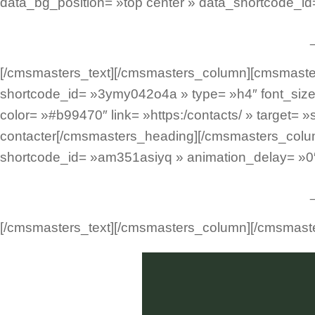
data_bg_position= »top center » data_shortcode_i
[/cmsmasters_text][/cmsmasters_column][cmsmaste
shortcode_id= »3ymy042o4a » type= »h4″ font_size= 
color= »#b99470″ link= »https:/contacts/ » target=
contacter[/cmsmasters_heading][/cmsmasters_colu
shortcode_id= »am351asiyq » animation_delay= »0
[/cmsmasters_text][/cmsmasters_column][/cmsmast