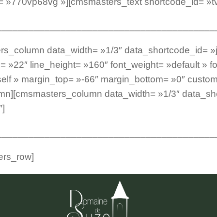
d= »770vp68vg »][cmsmasters_text shortcode_id= »t
_________________________________________
rs_column data_width= »1/3″ data_shortcode_id= 
»22″ line_height= »160″ font_weight= »default » fo
 »self » margin_top= »-66″ margin_bottom= »0″ cust
mn][cmsmasters_column data_width= »1/3″ data_sh
″]
_________________________________________
ers_row]