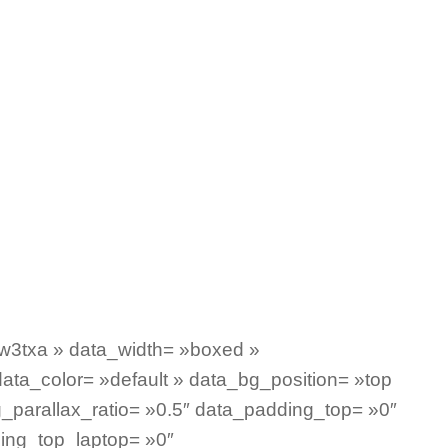
uzel
zel
w3txa » data_width= »boxed »
data_color= »default » data_bg_position= »top
_parallax_ratio= »0.5″ data_padding_top= »0″
ing_top_laptop= »0″