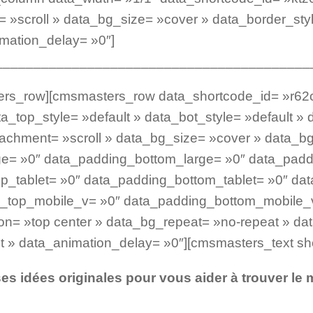
»scroll » data_bg_size= »cover » data_border_styl
mation_delay= »0″]
_________________________________________
ers_row][cmsmasters_row data_shortcode_id= »r62
a_top_style= »default » data_bot_style= »default » 
achment= »scroll » data_bg_size= »cover » data_bg
e= »0″ data_padding_bottom_large= »0″ data_padd
p_tablet= »0″ data_padding_bottom_tablet= »0″ da
_top_mobile_v= »0″ data_padding_bottom_mobile_v
n= »top center » data_bg_repeat= »no-repeat » dat
t » data_animation_delay= »0″][cmsmasters_text sho
 idées originales pour vous aider à trouver le 
 votre mariage champêtre dans les jardins du Domaine de Suzel