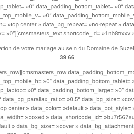
p_tablet= »0″ data_padding_bottom_tablet= »0″ da
_top_mobile_v= »0″ data_padding_bottom_mobile_v
= »top center » data_bg_repeat= »no-repeat » data
y= »0″][cmsmasters_text shortcode_id= »1nb8trxxv 
ation de votre mariage au sein du Domaine de Suzel
39 66
ters_row][cmsmasters_row data_padding_bottom_mo
top_mobile_h= »0″ data_padding_bottom_tablet= »
p_laptop= »0″ data_padding_bottom_large= »0″ da
data_bg_parallax_ratio= »0.5″ data_bg_size= »cove
p center » data_color= »default » data_bot_style= »
ata_width= »boxed » data_shortcode_id= »bu7r567s
ault » data_bg_size= »cover » data_bg_attachment=