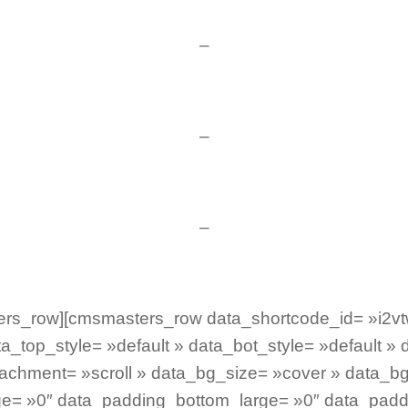
–
iage champêtre en Isère : décoration et salle au Domaine de S
–
 cadre bucolique pour un mariage champêtre au Domaine de Su
–
Hébergement de mariage : les gîtes du Domaine de Suzel
ers_row][cmsmasters_row data_shortcode_id= »i2vt
a_top_style= »default » data_bot_style= »default » 
achment= »scroll » data_bg_size= »cover » data_bg
e= »0″ data_padding_bottom_large= »0″ data_padd